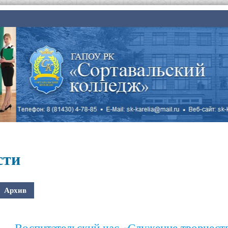
сти
Архив
Воспитательский час «Служение творчест