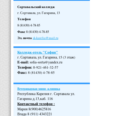
Сортавальский колледж
г. Сортавала, ул. Гагарина, 13
Телефон
8 (81430) 4-78-85
Факс
8 (81430) 4-78-85
Эл. почта
sk-karelia@mail.ru
Колледж-отель "София"
г. Сортавала, ул. Гагарина, 15 (3 этаж)
E-mail:
sofia-sorta@yandex.ru
Телефон
:
8-921-461-32-57
Факс
:
8 (81430) 4-78-85
Ветеринарная мини -клиника
Республика Карелия г. Сортавала ул.
Гагарина д.13,каб. 116
Контактный телефон :
Мария 8(900)4625816
Влада 8 (911) 4343221