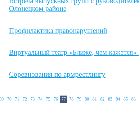
Встреча выпускных групп с руководителе
Олонецком районе
Профилактика правонарушений
Виртуальный театр «Ближе, чем кажется»
Соревнования по армрестлингу
69
70
71
72
73
74
75
76
77
78
79
80
81
82
83
84
85
86