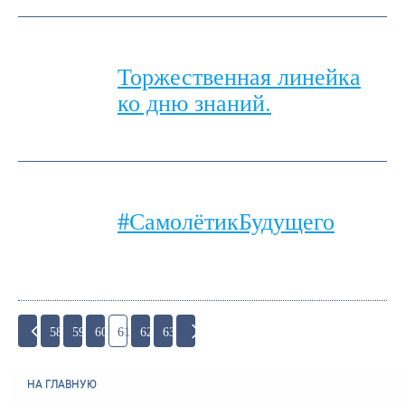
Торжественная линейка
ко дню знаний.
#СамолётикБудущего
58
59
60
61
62
63
НА ГЛАВНУЮ