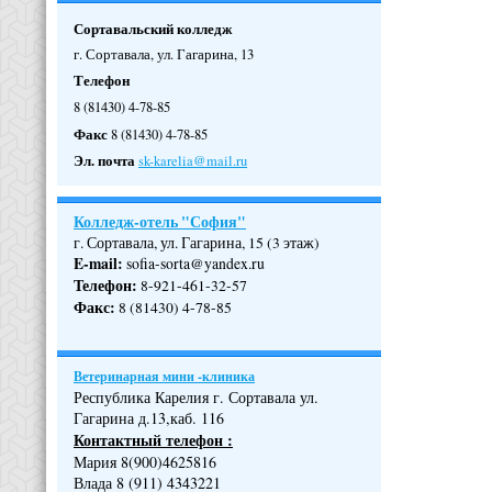
Сортавальский колледж
г. Сортавала, ул. Гагарина, 13
Телефон
8 (81430) 4-78-85
Факс
8 (81430) 4-78-85
Эл. почта
sk-karelia@mail.ru
Колледж-отель "София"
г. Сортавала, ул. Гагарина, 15 (3 этаж)
E-mail:
sofia-sorta@yandex.ru
Телефон
:
8-921-461-32-57
Факс
:
8 (81430) 4-78-85
Ветеринарная мини -клиника
Республика Карелия г. Сортавала ул.
Гагарина д.13,каб. 116
Контактный телефон :
Мария 8(900)4625816
Влада 8 (911) 4343221