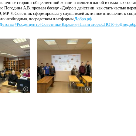
азличные стороны общественной жизни и является одной из важных состав
ю Погодина А.В. провела беседу «Добро в действии: как стать частью пере
, МР-3. Советник сформировала у слушателей активное отношение к соци
а это необходимо, посредством платформы
Добро.рф
.
Детства
#Росдетцентр
#СоветникиКарелия
#НавигаторыСПО10
#оДнеДоб