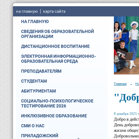
на главную
карта сайта
НА ГЛАВНУЮ
СВЕДЕНИЯ ОБ ОБРАЗОВАТЕЛЬНОЙ
ОРГАНИЗАЦИИ
ДИСТАНЦИОННОЕ ВОСПИТАНИЕ
ЭЛЕКТРОННАЯ ИНФОРМАЦИОННО-
ОБРАЗОВАТЕЛЬНАЯ СРЕДА
ПРЕПОДАВАТЕЛЯМ
СТУДЕНТАМ
Главная
→
Н
АБИТУРИЕНТАМ
"Добр
СОЦИАЛЬНО-ПСИХОЛОГИЧЕСКОЕ
ТЕСТИРОВАНИЕ 2026
8 декабря 2025 г
ИНКЛЮЗИВНОЕ ОБРАЗОВАНИЕ
Добро в дейст
День доброво
СМИ О НАС
жизни общес
Добровольчес
ПРИЛАДОЖСКИЙ