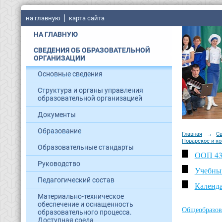
на главную
карта сайта
НА ГЛАВНУЮ
СВЕДЕНИЯ ОБ ОБРАЗОВАТЕЛЬНОЙ
ОРГАНИЗАЦИИ
Основные сведения
Структура и органы управления
образовательной организацией
Документы
Образование
Главная
→
С
Поварское и к
Образовательные стандарты
ООП 43.
Руководство
Учебный
Педагогический состав
Календа
Материально-техническое
обеспечение и оснащенность
Общеобразов
образовательного процесса.
Доступная среда