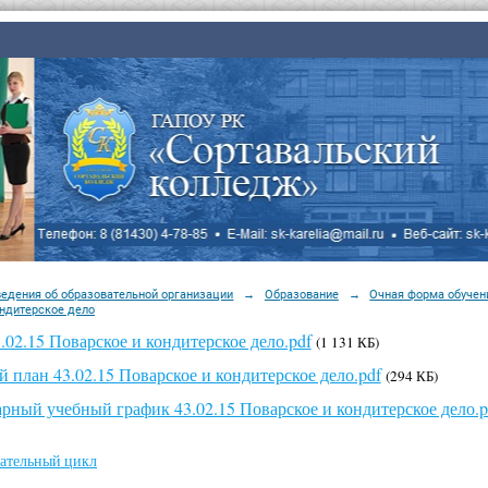
ведения об образовательной организации
→
Образование
→
Очная форма обучен
ондитерское дело
02.15 Поварское и кондитерское дело.pdf
(1 131 КБ)
 план 43.02.15 Поварское и кондитерское дело.pdf
(294 КБ)
рный учебный график 43.02.15 Поварское и кондитерское дело.p
ательный цикл