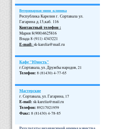
Ветеринарная мини -клиника
Республика Карелия г. Сортавала ул.
Гагарина д.13,каб. 116
Контактный телефон :
Мария 8(900)4625816
Влада 8 (911) 4343221
Е-mail:
sk-karelia@mail.ru
Кафе "Юность"
г.Сортавала, ул. Дружбы народов, 21
Телефон
:
8 (81430) 4-77-65
Мастерские
г. Сортавала, ул. Гагарина, 17
E-mail:
sk-karelia@mail.ru
Телефон
:
89217021959
Факс:
8 (81430) 4-78-85
Результаты независимой оценке качества