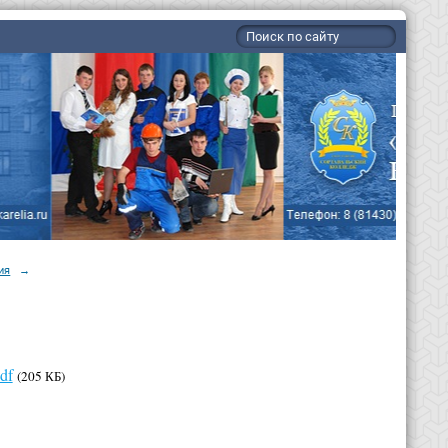
ия
→
df
(205 КБ)