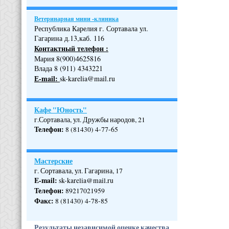
Ветеринарная мини -клиника
Республика Карелия г. Сортавала ул.
Гагарина д.13,каб. 116
Контактный телефон :
Мария 8(900)4625816
Влада 8 (911) 4343221
Е-mail:
sk-karelia@mail.ru
Кафе "Юность"
г.Сортавала, ул. Дружбы народов, 21
Телефон
:
8 (81430) 4-77-65
Мастерские
г. Сортавала, ул. Гагарина, 17
E-mail:
sk-karelia@mail.ru
Телефон
:
89217021959
Факс:
8 (81430) 4-78-85
Результаты независимой оценке качества