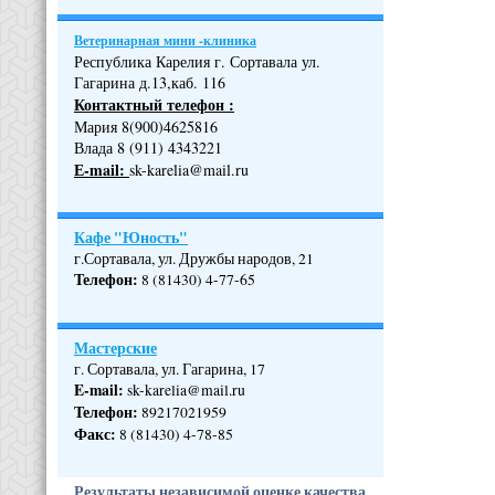
Ветеринарная мини -клиника
Республика Карелия г. Сортавала ул.
Гагарина д.13,каб. 116
Контактный телефон :
Мария 8(900)4625816
Влада 8 (911) 4343221
Е-mail:
sk-karelia@mail.ru
Кафе "Юность"
г.Сортавала, ул. Дружбы народов, 21
Телефон
:
8 (81430) 4-77-65
Мастерские
г. Сортавала, ул. Гагарина, 17
E-mail:
sk-karelia@mail.ru
Телефон
:
89217021959
Факс:
8 (81430) 4-78-85
Результаты независимой оценке качества