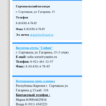
Сортавальский колледж
г. Сортавала, ул. Гагарина, 13
Телефон
8 (81430) 4-78-85
Факс
8 (81430) 4-78-85
Эл. почта
sk-karelia@mail.ru
Колледж-отель "София"
г. Сортавала, ул. Гагарина, 15 (3 этаж)
E-mail:
sofia-sorta@yandex.ru
Телефон
:
8-921-461-32-57
Факс
:
8 (81430) 4-78-85
Ветеринарная мини -клиника
Республика Карелия г. Сортавала ул.
Гагарина д.13,каб. 116
Контактный телефон :
Мария 8(900)4625816
Влада 8 (911) 4343221