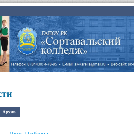
сти
Архив
День Победы