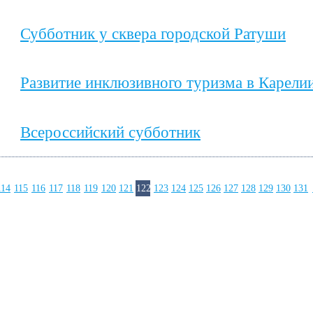
Субботник у сквера городской Ратуши
Развитие инклюзивного туризма в Карели
Всероссийский субботник
114
115
116
117
118
119
120
121
122
123
124
125
126
127
128
129
130
131