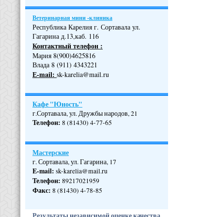
Ветеринарная мини -клиника
Республика Карелия г. Сортавала ул.
Гагарина д.13,каб. 116
Контактный телефон :
Мария 8(900)4625816
Влада 8 (911) 4343221
Е-mail:
sk-karelia@mail.ru
Кафе "Юность"
г.Сортавала, ул. Дружбы народов, 21
Телефон
:
8 (81430) 4-77-65
Мастерские
г. Сортавала, ул. Гагарина, 17
E-mail:
sk-karelia@mail.ru
Телефон
:
89217021959
Факс:
8 (81430) 4-78-85
Результаты независимой оценке качества