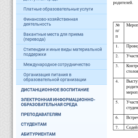
родителей.
Платные образовательные услуги
Финансово-хозяйственная
деятельность
№
Мероп
п/
Вакантные места для приема
п
(перевода)
1.
Прове
Стипендии и иные виды материальной
поддержки
2.
Участ
Международное сотрудничество
3.
Контр
столо
Организация питания в
образовательной организации
4.
Выст
родит
ДИСТАНЦИОННОЕ ВОСПИТАНИЕ
мероп
ЭЛЕКТРОННАЯ ИНФОРМАЦИОННО-
5.
Участ
ОБРАЗОВАТЕЛЬНАЯ СРЕДА
студе
ПРЕПОДАВАТЕЛЯМ
6.
Встре
СТУДЕНТАМ
7.
Содей
АБИТУРИЕНТАМ