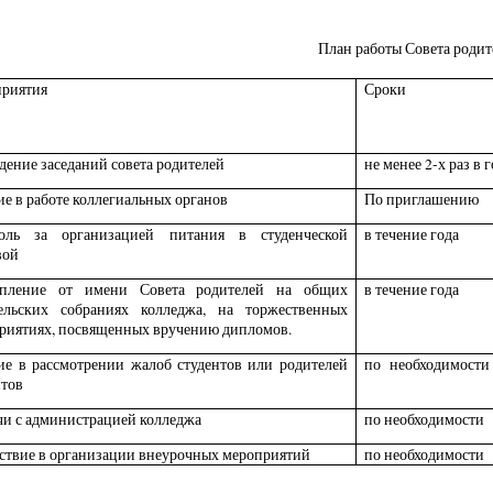
План работы Совета родит
риятия
Сроки
дение заседаний совета родителей
не менее 2-х раз в 
ие в работе коллегиальных органов
По приглашению
оль за организацией питания в студенческой
в течение года
вой
упление от имени Совета родителей на общих
в течение года
ельских собраниях колледжа, на торжественных
риятиях, посвященных вручению дипломов.
ие в рассмотрении жалоб студентов или родителей
по необходимости
нтов
чи с администрацией колледжа
по необходимости
ствие в организации внеурочных мероприятий
по необходимости