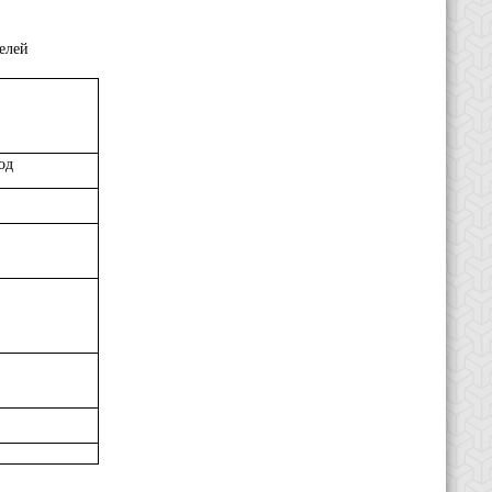
елей
год