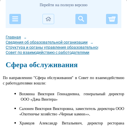
Перейти на полную версию
Корзи
Главная
→
Сведения об образовательной организации
→
Структура и органы управления образовательной организацией
Совет по взаимодействию с работодателями
Сфера обслуживания
По направлению "Сфера обслуживания" в Совет по взаимодействию
с работодателями вошли:
Вохмина Виктория Геннадиевна, генеральный директор
ООО «Дача Винтера»
Салонен Виктория Викторовна, заместитель директора ООО
«Охотничье хозяйство «Черные камни»»,
Храмцов Александр Витальевич, директор ресторана