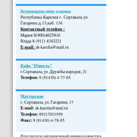
Ветеринарная мини -клиника
Республика Карелия г. Сортавала ул.
Гагарина д.13,каб. 116
Контактный телефон :
Мария 8(900)4625816
Влада 8 (911) 4343221
Е-mail:
sk-karelia@mail.ru
Кафе "Юность"
г.Сортавала, ул. Дружбы народов, 21
Телефон
:
8 (81430) 4-77-65
Мастерские
г. Сортавала, ул. Гагарина, 17
E-mail:
sk-karelia@mail.ru
Телефон
:
89217021959
Факс:
8 (81430) 4-78-85
Результаты независимой оценке качества