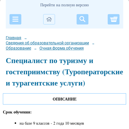
Перейти на полную версию
Корзи
Главная
→
Сведения об образовательной организации
→
Образование
Очная форма обучения
→
Специалист по туризму и
гостеприимству (Туроператорские
и турагентские услуги)
ОПИСАНИЕ
Срок обучения:
на базе 9 классов - 2 года 10 месяцев