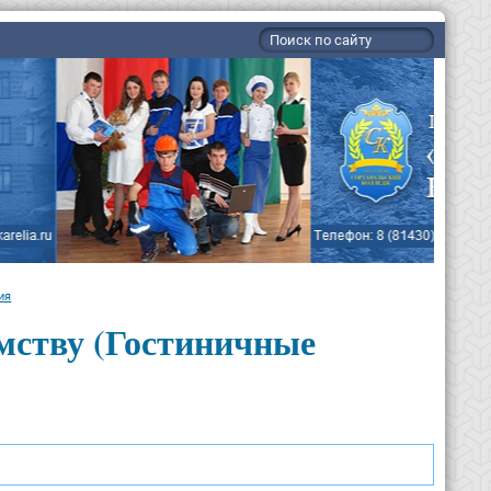
ия
мству (Гостиничные