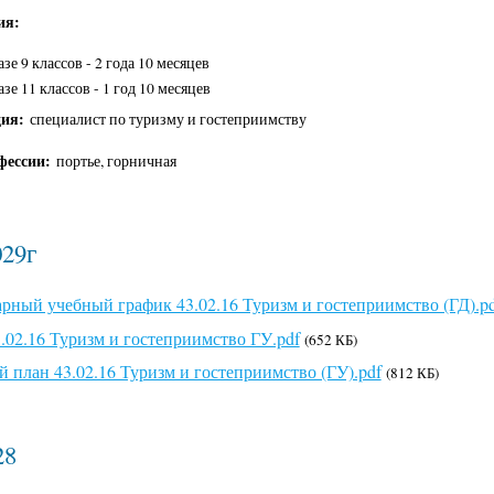
ия:
азе 9 классов - 2 года 10 месяцев
азе 11 классов - 1 год 10 месяцев
ция:
специалист по туризму и гостеприимству
фессии:
портье, горничная
029г
рный учебный график 43.02.16 Туризм и гостеприимство (ГД).p
02.16 Туризм и гостеприимство ГУ.pdf
(652 КБ)
 план 43.02.16 Туризм и гостеприимство (ГУ).pdf
(812 КБ)
28