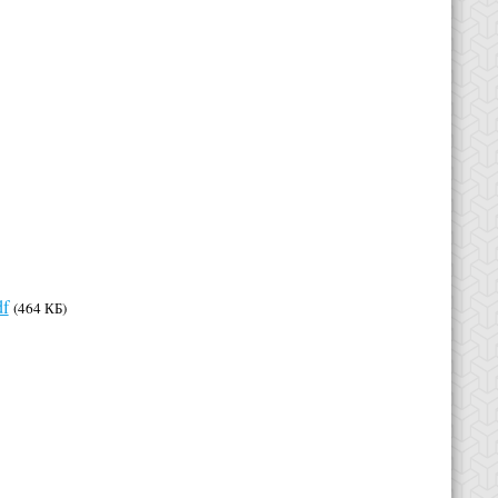
df
(464 КБ)