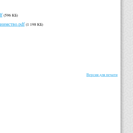
df
(596 КБ)
иимство.pdf
(1 198 КБ)
Версия для печати