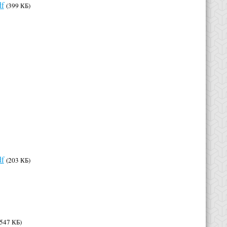
df
(399 КБ)
df
(203 КБ)
(547 КБ)