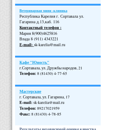
Ветеринарная мини -клиника
Республика Карелия г. Сортавала ул.
Гагарина д.13,каб. 116
Контактный телефон :
Мария 8(900)4625816
Влада 8 (911) 4343221
Е-mail:
sk-karelia@mail.ru
Кафе "Юность"
г.Сортавала, ул. Дружбы народов, 21
Телефон
:
8 (81430) 4-77-65
Мастерские
г. Сортавала, ул. Гагарина, 17
E-mail:
sk-karelia@mail.ru
Телефон
:
89217021959
Факс:
8 (81430) 4-78-85
Результаты независимой оценке качества