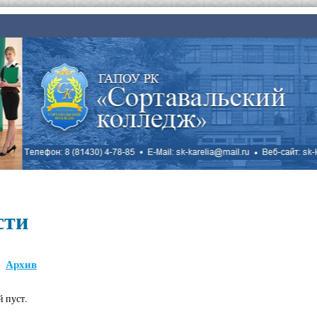
сти
Архив
й пуст.