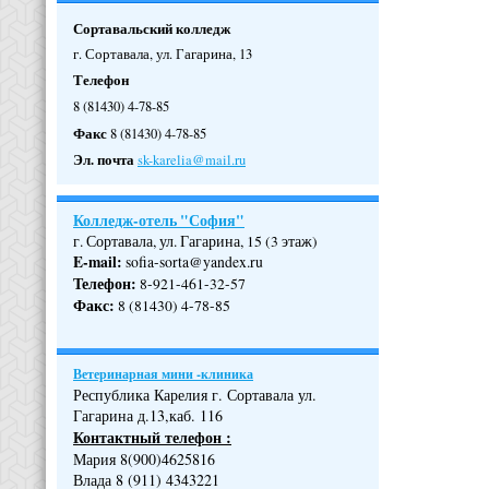
Сортавальский колледж
г. Сортавала, ул. Гагарина, 13
Телефон
8 (81430) 4-78-85
Факс
8 (81430) 4-78-85
Эл. почта
sk-karelia@mail.ru
Колледж-отель "София"
г. Сортавала, ул. Гагарина, 15 (3 этаж)
E-mail:
sofia-sorta@yandex.ru
Телефон
:
8-921-461-32-57
Факс
:
8 (81430) 4-78-85
Ветеринарная мини -клиника
Республика Карелия г. Сортавала ул.
Гагарина д.13,каб. 116
Контактный телефон :
Мария 8(900)4625816
Влада 8 (911) 4343221