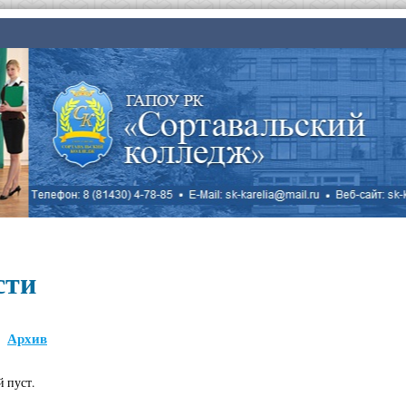
сти
Архив
й пуст.