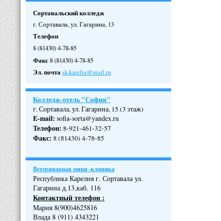
Сортавальский колледж
г. Сортавала, ул. Гагарина, 13
Телефон
8 (81430) 4-78-85
Факс
8 (81430) 4-78-85
Эл. почта
sk-karelia@mail.ru
Колледж-отель "София"
г. Сортавала, ул. Гагарина, 15 (3 этаж)
E-mail:
sofia-sorta@yandex.ru
Телефон
:
8-921-461-32-57
Факс
:
8 (81430) 4-78-85
Ветеринарная мини -клиника
Республика Карелия г. Сортавала ул.
Гагарина д.13,каб. 116
Контактный телефон :
Мария 8(900)4625816
Влада 8 (911) 4343221