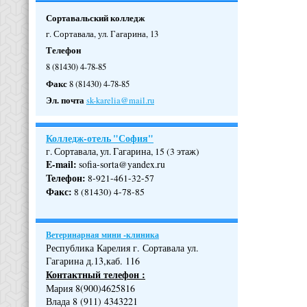
Сортавальский колледж
г. Сортавала, ул. Гагарина, 13
Телефон
8 (81430) 4-78-85
Факс
8 (81430) 4-78-85
Эл. почта
sk-karelia@mail.ru
Колледж-отель "София"
г. Сортавала, ул. Гагарина, 15 (3 этаж)
E-mail:
sofia-sorta@yandex.ru
Телефон
:
8-921-461-32-57
Факс
:
8 (81430) 4-78-85
Ветеринарная мини -клиника
Республика Карелия г. Сортавала ул.
Гагарина д.13,каб. 116
Контактный телефон :
Мария 8(900)4625816
Влада 8 (911) 4343221