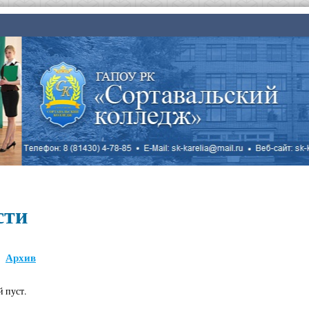
сти
Архив
й пуст.