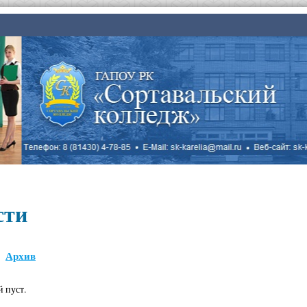
сти
Архив
й пуст.