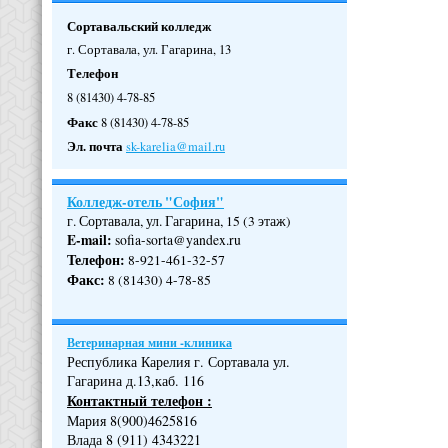
Сортавальский колледж
г. Сортавала, ул. Гагарина, 13
Телефон
8 (81430) 4-78-85
Факс
8 (81430) 4-78-85
Эл. почта
sk-karelia@mail.ru
Колледж-отель "София"
г. Сортавала, ул. Гагарина, 15 (3 этаж)
E-mail:
sofia-sorta@yandex.ru
Телефон
:
8-921-461-32-57
Факс
:
8 (81430) 4-78-85
Ветеринарная мини -клиника
Республика Карелия г. Сортавала ул.
Гагарина д.13,каб. 116
Контактный телефон :
Мария 8(900)4625816
Влада 8 (911) 4343221