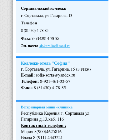
Сортавальский колледж
г. Сортавала, ул. Гагарина, 13
Телефон
8 (81430) 4-78-85
Факс
8 (81430) 4-78-85
Эл. почта
sk-karelia@mail.ru
Колледж-отель "София"
г. Сортавала, ул. Гагарина, 15 (3 этаж)
E-mail:
sofia-sorta@yandex.ru
Телефон
:
8-921-461-32-57
Факс
:
8 (81430) 4-78-85
Ветеринарная мини -клиника
Республика Карелия г. Сортавала ул.
Гагарина д.13,каб. 116
Контактный телефон :
Мария 8(900)4625816
Влада 8 (911) 4343221