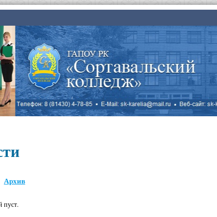
сти
Архив
й пуст.