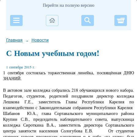
Перейти на полную версию
Корзи
Главная
Новости
→
С Новым учебным годом!
1 сентября 2015 г.
1 сентября состоялась торжественная линейка, посвящённая ДНЮ
ЗНАНИЙ.
В актовом зале колледжа собрались 218 обучающихся нового набора.
Педагогов, студентов, родителей поздравили директор колледжа
Лешкова Г.Е., заместитель Главы Республики Карелия по
взаимодействию с Законодательным собранием Республики Карелия
Шабанов Ю.А., глава Сортавальского муниципального района
Крупин С.В., председатель наблюдательного совета, выпускница
колледжа Сироткина В.А., заместитель директора Сортавальского
центра занятости населения Сологубова Е.В. От студентов
старших курсов прозвучали напутствия и в небо «на удачу» был