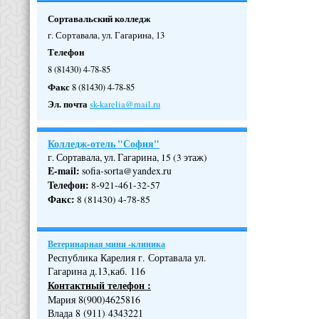
Сортавальский колледж
г. Сортавала, ул. Гагарина, 13
Телефон
8 (81430) 4-78-85
Факс
8 (81430) 4-78-85
Эл. почта
sk-karelia@mail.ru
Колледж-отель "София"
г. Сортавала, ул. Гагарина, 15 (3 этаж)
E-mail:
sofia-sorta@yandex.ru
Телефон
:
8-921-461-32-57
Факс
:
8 (81430) 4-78-85
Ветеринарная мини -клиника
Республика Карелия г. Сортавала ул.
Гагарина д.13,каб. 116
Контактный телефон :
Мария 8(900)4625816
Влада 8 (911) 4343221