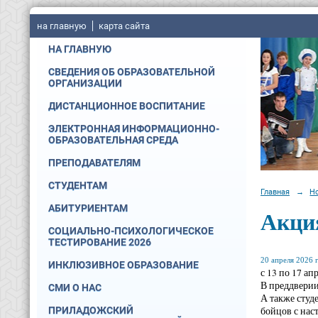
на главную
карта сайта
НА ГЛАВНУЮ
СВЕДЕНИЯ ОБ ОБРАЗОВАТЕЛЬНОЙ
ОРГАНИЗАЦИИ
ДИСТАНЦИОННОЕ ВОСПИТАНИЕ
ЭЛЕКТРОННАЯ ИНФОРМАЦИОННО-
ОБРАЗОВАТЕЛЬНАЯ СРЕДА
ПРЕПОДАВАТЕЛЯМ
СТУДЕНТАМ
Главная
→
Н
АБИТУРИЕНТАМ
Акци
СОЦИАЛЬНО-ПСИХОЛОГИЧЕСКОЕ
ТЕСТИРОВАНИЕ 2026
20 апреля 2026 г
ИНКЛЮЗИВНОЕ ОБРАЗОВАНИЕ
с 13 по 17 а
В преддверии
СМИ О НАС
А также студ
бойцов с нас
ПРИЛАДОЖСКИЙ