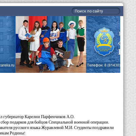
ал губернатор Карелии Парфенчиков А.О.
 сбор подарков для бойцов Специальной военной операции.
авателя русского языка Журавлевой М.И. Студенты поздравили
никам Родины!