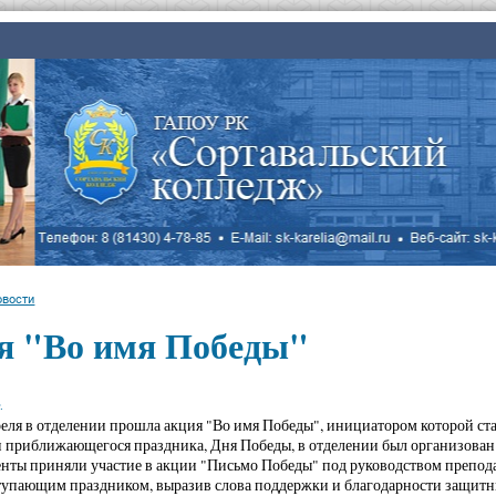
овости
я "Во имя Победы"
.
преля в отделении прошла акция "Во имя Победы", инициатором которой ст
 приближающегося праздника, Дня Победы, в отделении был организован
енты приняли участие в акции "Письмо Победы" под руководством препод
тупающим праздником, выразив слова поддержки и благодарности защит