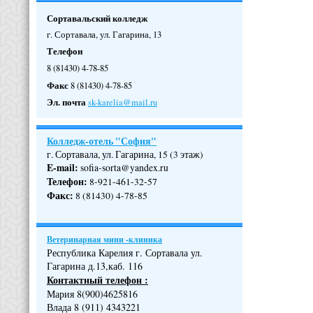
Сортавальский колледж
г. Сортавала, ул. Гагарина, 13
Телефон
8 (81430) 4-78-85
Факс
8 (81430) 4-78-85
Эл. почта
sk-karelia@mail.ru
Колледж-отель "София"
г. Сортавала, ул. Гагарина, 15 (3 этаж)
E-mail:
sofia-sorta@yandex.ru
Телефон
:
8-921-461-32-57
Факс
:
8 (81430) 4-78-85
Ветеринарная мини -клиника
Республика Карелия г. Сортавала ул.
Гагарина д.13,каб. 116
Контактный телефон :
Мария 8(900)4625816
Влада 8 (911) 4343221