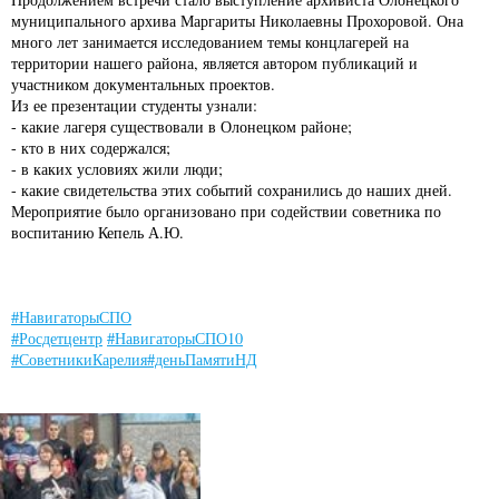
муниципального архива Маргариты Николаевны Прохоровой. Она
много лет занимается исследованием темы концлагерей на
территории нашего района, является автором публикаций и
участником документальных проектов.
Из ее презентации студенты узнали:
- какие лагеря существовали в Олонецком районе;
- кто в них содержался;
- в каких условиях жили люди;
- какие свидетельства этих событий сохранились до наших дней.
Мероприятие было организовано при содействии советника по
воспитанию Кепель А.Ю.
#НавигаторыСПО
#Росдетцентр
#НавигаторыСПО10
#СоветникиКарелия
#деньПамятиНД