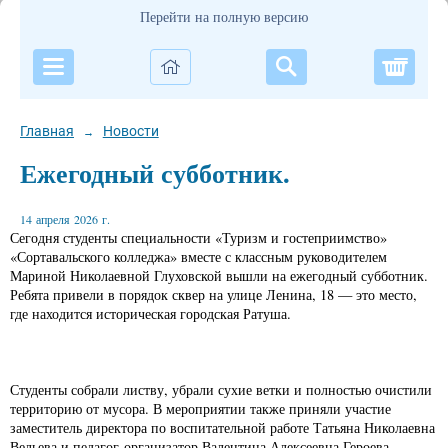
Перейти на полную версию
Корзи
Главная
Новости
→
Ежегодный субботник.
14 апреля 2026 г.
Сегодня студенты специальности «Туризм и гостеприимство»
«Сортавальского колледжа» вместе с классным руководителем
Мариной Николаевной Глуховской вышли на ежегодный субботник.
Ребята привели в порядок сквер на улице Ленина, 18 — это место,
где находится историческая городская Ратуша.
Студенты собрали листву, убрали сухие ветки и полностью очистили
территорию от мусора. В мероприятии также приняли участие
заместитель директора по воспитательной работе Татьяна Николаевна
Вельева и педагог-организатор Валентина Алексеевна Героева.