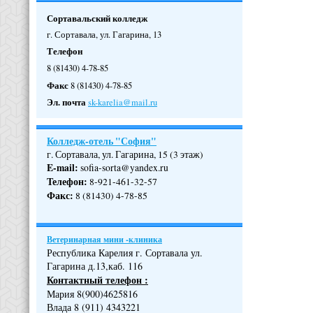
Сортавальский колледж
г. Сортавала, ул. Гагарина, 13
Телефон
8 (81430) 4-78-85
Факс
8 (81430) 4-78-85
Эл. почта
sk-karelia@mail.ru
Колледж-отель "София"
г. Сортавала, ул. Гагарина, 15 (3 этаж)
E-mail:
sofia-sorta@yandex.ru
Телефон
:
8-921-461-32-57
Факс
:
8 (81430) 4-78-85
Ветеринарная мини -клиника
Республика Карелия г. Сортавала ул.
Гагарина д.13,каб. 116
Контактный телефон :
Мария 8(900)4625816
Влада 8 (911) 4343221