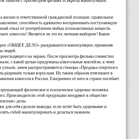
вное занятие с просмотром фильма «Секреты манипуляции:
а жизни и ответственной гражданской позиции; правильное
е мышление, способность адекватно воспринимать поступающую
лный отказ от употребления любых психоактивных веществ.
ьют алкоголь? Является ли это их личным выбором? Какие
зации «ОБЩЕЕ ДЕЛО» раскрываются манипуляции, применяя
ны людей.
роисходящего на экране. После просмотра фильма совместно
знали, с какой целью придуманы алкогольные коктейли, к чему
и узнали, зачем распространяются стикеры «Продажа спиртного
ль разрешён только взрослым. Их таким образом втягивают в
нения алкоголя в России. Ежедневно от него в стране погибает
 разрушающий физическое и психическое здоровье человека.
ого. Производители этой продукции внедряют в общество
опасные» дозы.
 для себя сделали выводы: если хотят быть здоровыми и
олять собой манипулировать и делиться знанием.