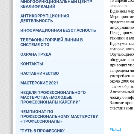
13 апреля 20
МНОГОФУНКЦИОНАЛЬНЫЙ ЦЕНТР
алкоголь».
КВАЛИФИКАЦИЙ
В данном мер
АНТИКОРРУПЦИОННАЯ
Мероприятие 
ДЕЯТЕЛЬНОСТЬ
представлени
информацию, 
ИНФОРМАЦИОННАЯ БЕЗОПАСНОСТЬ
Перед просмо
техники и ал
ТЕЛЕФОНЫ ГОРЯЧЕЙ ЛИНИИ В
В документа
СИСТЕМЕ СПО
которые, алк
Обучающиеся 
ОХРАНА ТРУДА
обсудили воп
КОНТАКТЫ
приводит упо
запрещена ли
НАСТАВНИЧЕСТВО
употребление
около 2000 че
МАСТЕРСКИЕ 2021
Таким образо
Алкогольный 
НЕДЕЛЯ ПРОФЕССИОНАЛЬНОГО
ложную инфор
МАСТЕРСТВА «МОЛОДЫЕ
ПРОФЕССИОНАЛЫ КАРЕЛИИ"
Занятие прош
счастливыми,
ЧЕМПИОНАТ ПО
ПРОФЕССИОНАЛЬНОМУ МАСТЕРСТВУ
«ПРОФЕССИОНАЛЫ»
#БЖД
"ПУТЬ В ПРОФЕССИЮ"