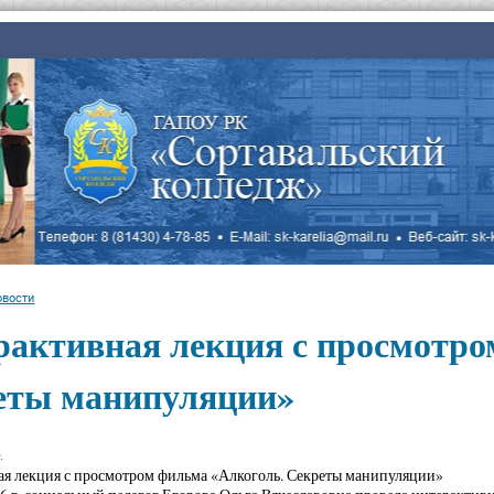
овости
рактивная лекция с просмотро
еты манипуляции»
.
я лекция с просмотром фильма «Алкоголь. Секреты манипуляции»