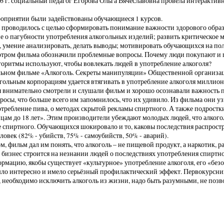
26 г. социальный педагог Егорова Ольга Вячеславовна провела интеракти
оприятии были задействованы обучающиеся 1 курсов.
проводилось с целью сформировать понимание важности здорового образ
е о пагубности употребления алкогольных изделий; развить критическо
умение анализировать, делать выводы; мотивировать обучающихся на по
тром фильма обозначили проблемные вопросы. Почему люди покупают и п
горитмы используют, чтобы вовлекать людей в употребление алкоголя?
льном фильме «Алкоголь. Секреты манипуляции» Общественной органи
огольным корпорациям удается втягивать в употребление алкоголя миллио
внимательно смотрели и слушали фильм и хорошо осознавали важность п
росы, что больше всего им запомнилось, что их удивило. Из фильма они у
требление пива, о методах скрытой рекламы спиртного. А также подростк
цам до 18 лет». Этим производители убеждают молодых людей, что алкого
 спиртного. Обучающихся шокировало и то, каковы последствия распростра
ловек (82% - убийств, 75% - самоубийств, 50% - аварий).
м, фильм дал им понять, что алкоголь – не пищевой продукт, а наркотик,
бизнес строится на незнании людей о последствиях употребления спиртн
мацию, якобы существует «культурное» употребление алкоголя, его «без
ло интересно и имело серьёзный профилактический эффект. Первокурсники
 необходимо исключить алкоголь из жизни, надо быть разумными, не позв