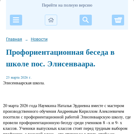
Перейти на полную версию
Корзи
Главная
Новости
→
Профориентационная беседа в
школе пос. Элисенваара.
23 марта 2026 г.
Элисенваарская школа.
20 марта 2026 года Наумкина Наталья Эрдиевна вместе с мастером
производственного обучения Андреевым Кириллом Алексеевичем
посетили с профориентационной работой Элисенваарскую школу, где
провели профориентационную беседу среди учеников 8 –х и 9- х
классов. Ученики выпускных классов стоят перед трудным выбором
профессии, а восьмой класс – это ступенька к тому, чтобы из