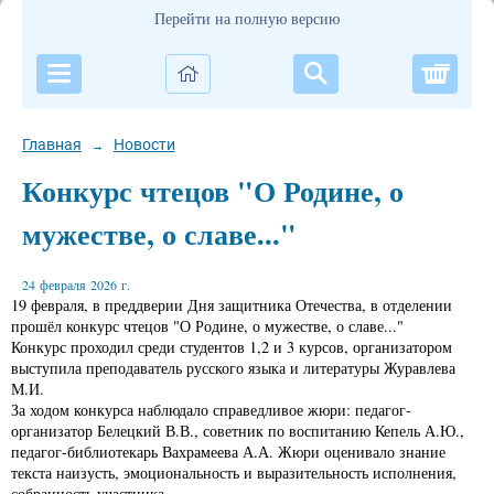
Перейти на полную версию
Корзи
Главная
Новости
→
Конкурс чтецов "О Родине, о
мужестве, о славе..."
24 февраля 2026 г.
19 февраля, в преддверии Дня защитника Отечества, в отделении
прошёл конкурс чтецов "О Родине, о мужестве, о славе..."
Конкурс проходил среди студентов 1,2 и 3 курсов, организатором
выступила преподаватель русского языка и литературы Журавлева
М.И.
За ходом конкурса наблюдало справедливое жюри: педагог-
организатор Белецкий В.В., советник по воспитанию Кепель А.Ю.,
педагог-библиотекарь Вахрамеева А.А. Жюри оценивало знание
текста наизусть, эмоциональность и выразительность исполнения,
собранность участника.