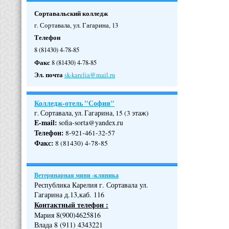
Сортавальский колледж
г. Сортавала, ул. Гагарина, 13
Телефон
8 (81430) 4-78-85
Факс
8 (81430) 4-78-85
Эл. почта
sk-karelia@mail.ru
Колледж-отель "София"
г. Сортавала, ул. Гагарина, 15 (3 этаж)
E-mail:
sofia-sorta@yandex.ru
Телефон
:
8-921-461-32-57
Факс
:
8 (81430) 4-78-85
Ветеринарная мини -клиника
Республика Карелия г. Сортавала ул.
Гагарина д.13,каб. 116
Контактный телефон :
Мария 8(900)4625816
Влада 8 (911) 4343221