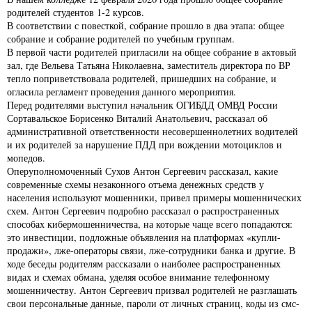
родителей студентов 1-2 курсов.
В соответствии с повесткой, собрание прошло в два этапа: общее
собрание и собрание родителей по учебным группам.
В первой части родителей пригласили на общее собрание в актовый
зал, где Вельева Татьяна Николаевна, заместитель директора по ВР
тепло поприветствовала родителей, пришедших на собрание, и
огласила регламент проведения данного мероприятия.
Перед родителями выступил начальник ОГИБДД ОМВД России
Сортавальское Борисенко Виталий Анатольевич, рассказал об
административной ответственности несовершеннолетних водителей
и их родителей за нарушение ПДД при вождении мотоциклов и
мопедов.
Оперуполномоченный Сухов Антон Сергеевич рассказал, какие
современные схемы незаконного отъема денежных средств у
населения используют мошенники, привел примеры мошеннических
схем. Антон Сергеевич подробно рассказал о распространенных
способах кибермошенничества, на которые чаще всего попадаются:
это инвестиции, подложные объявления на платформах «купли-
продажи», лже-операторы связи, лже-сотрудники банка и другие. В
ходе беседы родителям рассказали о наиболее распространенных
видах и схемах обмана, уделяя особое внимание телефонному
мошенничеству. Антон Сергеевич призвал родителей не разглашать
свои персональные данные, пароли от личных страниц, коды из смс-