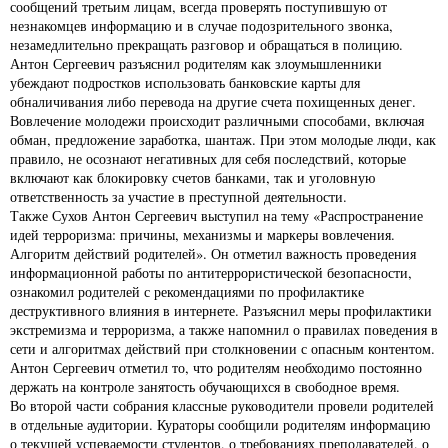
сообщений третьим лицам, всегда проверять поступившую от
незнакомцев информацию и в случае подозрительного звонка,
незамедлительно прекращать разговор и обращаться в полицию.
Антон Сергеевич разъяснил родителям как злоумышленники
убеждают подростков использовать банковские карты для
обналичивания либо перевода на другие счета похищенных денег.
Вовлечение молодежи происходит различными способами, включая
обман, предложение заработка, шантаж. При этом молодые люди, как
правило, не осознают негативных для себя последствий, которые
включают как блокировку счетов банками, так и уголовную
ответственность за участие в преступной деятельности.
Также Сухов Антон Сергеевич выступил на тему «Распространение
идей терроризма: причины, механизмы и маркеры вовлечения.
Алгоритм действий родителей». Он отметил важность проведения
информационной работы по антитеррористической безопасности,
ознакомил родителей с рекомендациями по профилактике
деструктивного влияния в интернете. Разъяснил меры профилактики
экстремизма и терроризма, а также напомнил о правилах поведения в
сети и алгоритмах действий при столкновении с опасным контентом.
Антон Сергеевич отметил то, что родителям необходимо постоянно
держать на контроле занятость обучающихся в свободное время.
Во второй части собрания классные руководители провели родителей
в отдельные аудитории. Кураторы сообщили родителям информацию
о текущей успеваемости студентов, о требованиях преподавателей, о