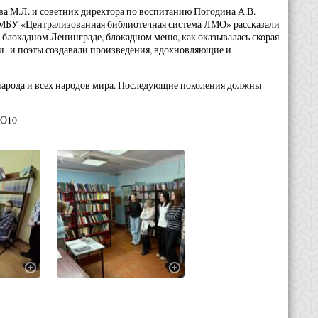
ва М.Л. и советник директора по воспитанию Погодина А.В.
 МБУ «Централизованная библиотечная система ЛМО» рассказали
о блокадном Ленинграде, блокадном меню, как оказывалась скорая
ки и поэты создавали произведения, вдохновляющие и
народа и всех народов мира. Последующие поколения должны
ПО10