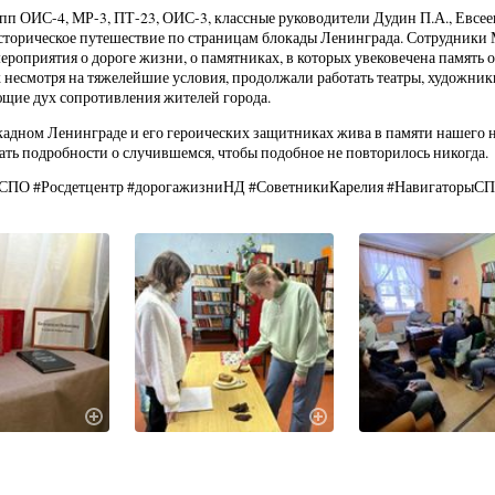
пп ОИС-4, МР-3, ПТ-23, ОИС-3, классные руководители Дудин П.А., Евсее
торическое путешествие по страницам блокады Ленинграда. Сотрудники
ероприятия о дороге жизни, о памятниках, в которых увековечена память 
 несмотря на тяжелейшие условия, продолжали работать театры, художни
щие дух сопротивления жителей города.
кадном Ленинграде и его героических защитниках жива в памяти нашего 
ать подробности о случившемся, чтобы подобное не повторилось никогда.
СПО #Росдетцентр #дорогажизниНД #СоветникиКарелия #НавигаторыС