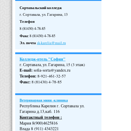
Сортавальский колледж
г. Сортавала, ул. Гагарина, 13
Телефон
8 (81430) 4-78-85
Факс
8 (81430) 4-78-85
Эл. почта
sk-karelia@mail.ru
Колледж-отель "София"
г. Сортавала, ул. Гагарина, 15 (3 этаж)
E-mail:
sofia-sorta@yandex.ru
Телефон
:
8-921-461-32-57
Факс
:
8 (81430) 4-78-85
Ветеринарная мини -клиника
Республика Карелия г. Сортавала ул.
Гагарина д.13,каб. 116
Контактный телефон :
Мария 8(900)4625816
Влада 8 (911) 4343221