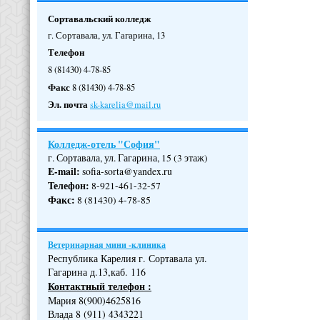
Сортавальский колледж
г. Сортавала, ул. Гагарина, 13
Телефон
8 (81430) 4-78-85
Факс
8 (81430) 4-78-85
Эл. почта
sk-karelia@mail.ru
Колледж-отель "София"
г. Сортавала, ул. Гагарина, 15 (3 этаж)
E-mail:
sofia-sorta@yandex.ru
Телефон
:
8-921-461-32-57
Факс
:
8 (81430) 4-78-85
Ветеринарная мини -клиника
Республика Карелия г. Сортавала ул.
Гагарина д.13,каб. 116
Контактный телефон :
Мария 8(900)4625816
Влада 8 (911) 4343221