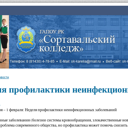
овости
ля профилактики неинфекцион
.
ря – 1 февраля: Неделя профилактики неинфекционных заболеваний
ые заболевания (болезни системы кровообращения, злокачественные нов
проблема современного общества, но профилактика может помочь снизить 