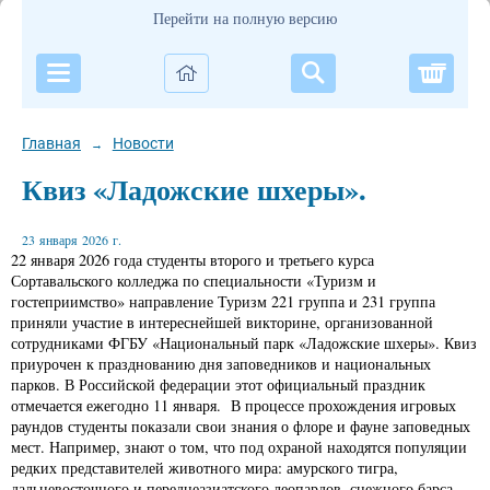
Перейти на полную версию
Корзи
Главная
Новости
→
Квиз «Ладожские шхеры».
23 января 2026 г.
22 января 2026 года студенты второго и третьего курса
Сортавальского колледжа по специальности «Туризм и
гостеприимство» направление Туризм 221 группа и 231 группа
приняли участие в интереснейшей викторине, организованной
сотрудниками ФГБУ «Национальный парк «Ладожские шхеры». Квиз
приурочен к празднованию дня заповедников и национальных
парков. В Российской федерации этот официальный праздник
отмечается ежегодно 11 января. В процессе прохождения игровых
раундов студенты показали свои знания о флоре и фауне заповедных
мест. Например, знают о том, что под охраной находятся популяции
редких представителей животного мира: амурского тигра,
дальневосточного и переднеазиатского леопардов, снежного барса,