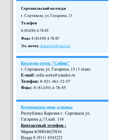
Сортавальский колледж
г. Сортавала, ул. Гагарина, 13
Телефон
8 (81430) 4-78-85
Факс
8 (81430) 4-78-85
Эл. почта
sk-karelia@mail.ru
Колледж-отель "София"
г. Сортавала, ул. Гагарина, 15 (3 этаж)
E-mail:
sofia-sorta@yandex.ru
Телефон
:
8-921-461-32-57
Факс
:
8 (81430) 4-78-85
Ветеринарная мини -клиника
Республика Карелия г. Сортавала ул.
Гагарина д.13,каб. 116
Контактный телефон :
Мария 8(900)4625816
Влада 8 (911) 4343221