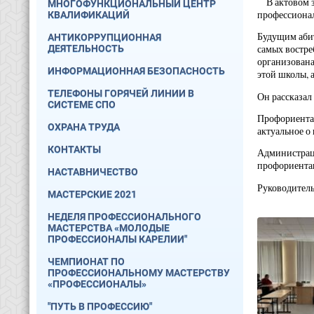
В актовом за
МНОГОФУНКЦИОНАЛЬНЫЙ ЦЕНТР
профессионал
КВАЛИФИКАЦИЙ
Будущим аби
АНТИКОРРУПЦИОННАЯ
ДЕЯТЕЛЬНОСТЬ
самых востре
организован
ИНФОРМАЦИОННАЯ БЕЗОПАСНОСТЬ
этой школы, 
ТЕЛЕФОНЫ ГОРЯЧЕЙ ЛИНИИ В
Он рассказал
СИСТЕМЕ СПО
Профориентац
ОХРАНА ТРУДА
актуальное о
КОНТАКТЫ
Администраци
профориента
НАСТАВНИЧЕСТВО
Руководите
МАСТЕРСКИЕ 2021
НЕДЕЛЯ ПРОФЕССИОНАЛЬНОГО
МАСТЕРСТВА «МОЛОДЫЕ
ПРОФЕССИОНАЛЫ КАРЕЛИИ"
ЧЕМПИОНАТ ПО
ПРОФЕССИОНАЛЬНОМУ МАСТЕРСТВУ
«ПРОФЕССИОНАЛЫ»
"ПУТЬ В ПРОФЕССИЮ"