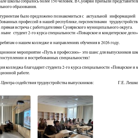
ле школы собралось более 150 человек. В Суоярви прибыли представите
ьного образования.
туриентам было предложено познакомиться с актуальной информацией о
бованных профессий в нашей республике, перспективами трудоустройства:
а прямая встреча с работодателями Суоярвского муниципального округа
а ныне студент 2-го курса специальности «Поварское и кондитерское дело»
 ребятам о нашем колледже и направлениях обучения в 2026 году.
ионное мероприятие «Путь в профессию»- это шанс для выпускников школ
 поступлении и востребованных специальностях!
я колледжа благодарит студента 2-го курса специальности «Поварское и к
ционной работе.
ль Центра содействия трудоустройства выпускников: Г.Е. Лешко