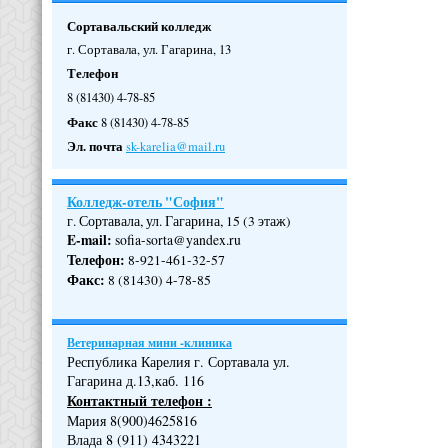
Сортавальский колледж
г. Сортавала, ул. Гагарина, 13
Телефон
8 (81430) 4-78-85
Факс
8 (81430) 4-78-85
Эл. почта
sk-karelia@mail.ru
Колледж-отель "София"
г. Сортавала, ул. Гагарина, 15 (3 этаж)
E-mail:
sofia-sorta@yandex.ru
Телефон
:
8-921-461-32-57
Факс
:
8 (81430) 4-78-85
Ветеринарная мини -клиника
Республика Карелия г. Сортавала ул.
Гагарина д.13,каб. 116
Контактный телефон :
Мария 8(900)4625816
Влада 8 (911) 4343221