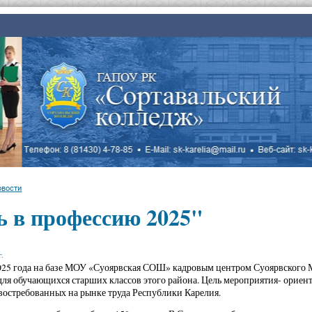
овости
ь в профессию 2025"
.
025 года на базе МОУ «Суоярвская СОШ» кадровым центром Суоярвского 
ля обучающихся старших классов этого района. Цель мероприятия- ориен
востребованных на рынке труда Республики Карелия.