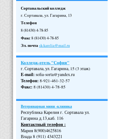
Сортавальский колледж
г. Сортавала, ул. Гагарина, 13
Телефон
8 (81430) 4-78-85
Факс
8 (81430) 4-78-85
Эл. почта
sk-karelia@mail.ru
Колледж-отель "София"
г. Сортавала, ул. Гагарина, 15 (3 этаж)
E-mail:
sofia-sorta@yandex.ru
Телефон
:
8-921-461-32-57
Факс
:
8 (81430) 4-78-85
Ветеринарная мини -клиника
Республика Карелия г. Сортавала ул.
Гагарина д.13,каб. 116
Контактный телефон :
Мария 8(900)4625816
Влада 8 (911) 4343221