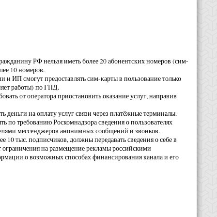
 гражданину РФ нельзя иметь более 20 абонентских номеров (сим-
лее 10 номеров.
и и ИП смогут предоставлять сим-карты в пользование только
яет работы) по ГПД.
бовать от оператора приостановить оказание услуг, направив
ть деньги на оплату услуг связи через платёжные терминалы.
ть по требованию Роскомнадзора сведения о пользователях
телями мессенджеров анонимных сообщений и звонков.
ее 10 тыс. подписчиков, должны передавать сведения о себе в
ят ограничения на размещение рекламы российскими
ормации о возможных способах финансирования канала и его