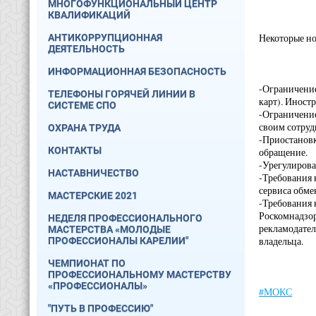
МНОГОФУНКЦИОНАЛЬНЫЙ ЦЕНТР
КВАЛИФИКАЦИЙ
АНТИКОРРУПЦИОННАЯ
Некоторые но
ДЕЯТЕЛЬНОСТЬ
ИНФОРМАЦИОННАЯ БЕЗОПАСНОСТЬ
-Ограничение
ТЕЛЕФОНЫ ГОРЯЧЕЙ ЛИНИИ В
карт). Иностр
СИСТЕМЕ СПО
-Ограничение
своим сотруд
ОХРАНА ТРУДА
-Приостановк
КОНТАКТЫ
обращение.
-Урегулирова
НАСТАВНИЧЕСТВО
-Требования 
сервиса обме
МАСТЕРСКИЕ 2021
-Требования 
Роскомнадзор
НЕДЕЛЯ ПРОФЕССИОНАЛЬНОГО
рекламодател
МАСТЕРСТВА «МОЛОДЫЕ
ПРОФЕССИОНАЛЫ КАРЕЛИИ"
владельца.
ЧЕМПИОНАТ ПО
ПРОФЕССИОНАЛЬНОМУ МАСТЕРСТВУ
«ПРОФЕССИОНАЛЫ»
#МОКС
"ПУТЬ В ПРОФЕССИЮ"