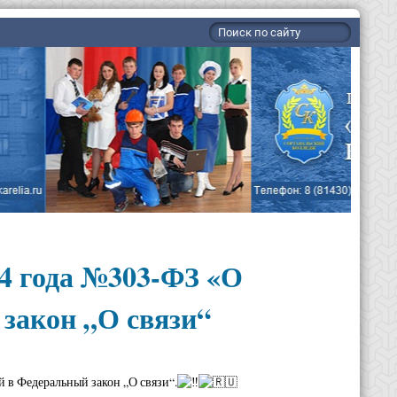
24 года №303-ФЗ «О
закон „О связи“
 в Федеральный закон „О связи“.