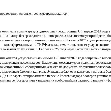
вовведения, которые предусмотрены законом:
 количества сим-карт для одного физического лица. С 1 апреля 2025 года
анцы и лица без гражданства с 1 января 2025 года не смогут приобрести бо
 использования корпоративных сим-карт. С 1 января 2025 года организаци
никам, оформленным по ТК РФ, а также тем, кто оказывает услуги (выполн
а оказания услуг связи. С 1 апреля 2025 года через Госуслуги можно потре
ние оплаты услуг связи наличными. С 1 января 2025 года запрещено вноси
к владельцам мессенджеров. Владельцы мессенджеров должны предоставля
на мгновенными сообщениями, а также не допускать получения пользова
к владельцам блогов и каналов. Владельцы блогов и каналов, у которых бол
. Для не зарегистрированных в перечне Роскомнадзора блогеров установ
ями, на репост другими каналами их сообщений, на распространение инф