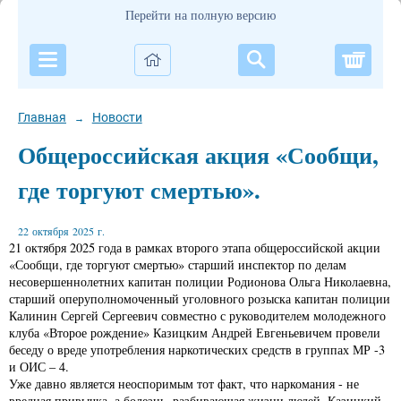
Перейти на полную версию
Корзи
Главная
Новости
→
Общероссийская акция «Сообщи,
где торгуют смертью».
22 октября 2025 г.
21 октября 2025 года в рамках второго этапа общероссийской акции
«Сообщи, где торгуют смертью» старший инспектор по делам
несовершеннолетних капитан полиции Родионова Ольга Николаевна,
старший оперуполномоченный уголовного розыска капитан полиции
Калинин Сергей Сергеевич совместно с руководителем молодежного
клуба «Второе рождение» Казицким Андрей Евгеньевичем провели
беседу о вреде употребления наркотических средств в группах МР -3
и ОИС – 4.
Уже давно является неоспоримым тот факт, что наркомания - не
вредная привычка, а болезнь, разбивающая жизни людей. Казицкий