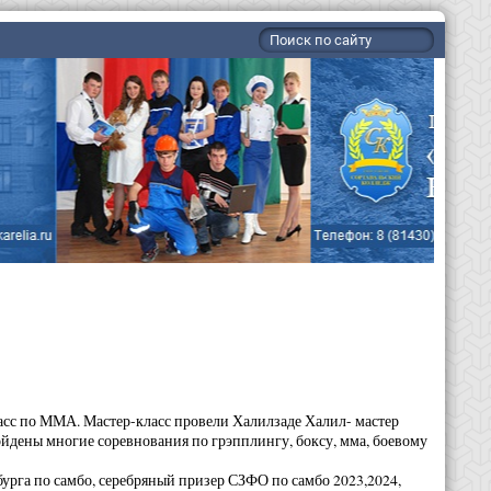
ласс по ММА. Мастер-класс провели Халилзаде Халил- мастер
йдены многие соревнования по грэпплингу, боксу, мма, боевому
урга по самбо, серебряный призер СЗФО по самбо 2023,2024,