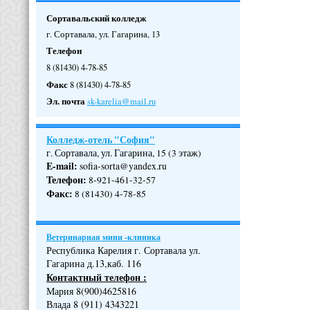
Сортавальский колледж
г. Сортавала, ул. Гагарина, 13
Телефон
8 (81430) 4-78-85
Факс
8 (81430) 4-78-85
Эл. почта
sk-karelia@mail.ru
Колледж-отель "София"
г. Сортавала, ул. Гагарина, 15 (3 этаж)
E-mail:
sofia-sorta@yandex.ru
Телефон
:
8-921-461-32-57
Факс
:
8 (81430) 4-78-85
Ветеринарная мини -клиника
Республика Карелия г. Сортавала ул.
Гагарина д.13,каб. 116
Контактный телефон :
Мария 8(900)4625816
Влада 8 (911) 4343221