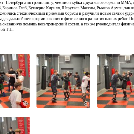
т- Петербурга по грэпплингу, чемпион кубка Двухглавого орла по ММА, п
, Баринов Глеб, Буклерис Кирилл, Шерухаев Максим, Рычков Армэн, так же
комились с техническими приемами борьбы и разучили новые связки ударн
ы для дальнейшего формирования и физического развития наших ребят. По
а оказанную помощь весь тренерский состав, а так же руководителя физич
вой Т.Н.