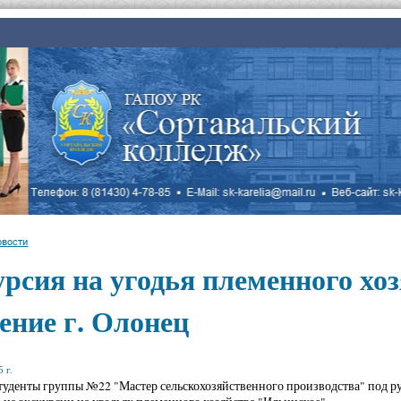
овости
рсия на угодья племенного хо
ение г. Олонец
 г.
студенты группы №22 "Мастер сельскохозяйственного производства" под р