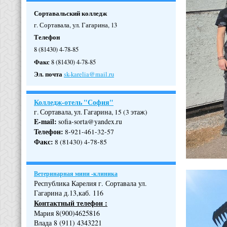
Сортавальский колледж
г. Сортавала, ул. Гагарина, 13
Телефон
8 (81430) 4-78-85
Факс
8 (81430) 4-78-85
Эл. почта
sk-karelia@mail.ru
Колледж-отель "София"
г. Сортавала, ул. Гагарина, 15 (3 этаж)
E-mail:
sofia-sorta@yandex.ru
Телефон
:
8-921-461-32-57
Факс
:
8 (81430) 4-78-85
Ветеринарная мини -клиника
Республика Карелия г. Сортавала ул.
Гагарина д.13,каб. 116
Контактный телефон :
Мария 8(900)4625816
Влада 8 (911) 4343221