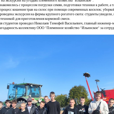
 на экскурсии на угодьях племенного хозяйства "Ильинское".
накомились с процессом погрузки семян, подготовки техники к работе, а 
процесс кошения трав на силос при помощи современных косилок; уборкой
роведена экскурсия на фермы крупного рогатого скота: студенты увидели, 
техникой для приготовления кормовой смеси.
я студентов проводил Николаев Тимофей Васильевич, главный инженер-м
годарность коллективу ООО "Племенное хозяйство "Ильинское" за сотруд