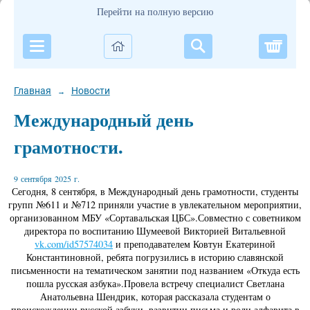
Перейти на полную версию
Корзи
Главная
Новости
→
Международный день
грамотности.
9 сентября 2025 г.
Сегодня, 8 сентября, в Международный день грамотности, студенты
групп №611 и №712 приняли участие в увлекательном мероприятии,
организованном МБУ «Сортавальская ЦБС».Совместно с советником
директора по воспитанию Шумеевой Викторией Витальевной
vk.com/id57574034
и преподавателем Ковтун Екатериной
Константиновной, ребята погрузились в историю славянской
письменности на тематическом занятии под названием «Откуда есть
пошла русская азбука».Провела встречу специалист Светлана
Анатольевна Шендрик, которая рассказала студентам о
происхождении русской азбуки, развитии письма и роли алфавита в