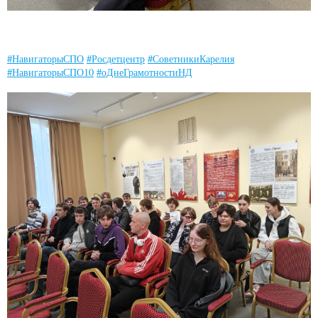
#НавигаторыСПО
#Росдетцентр
#СоветникиКарелия
#НавигаторыСПО10
#оДнеГрамотностиНД