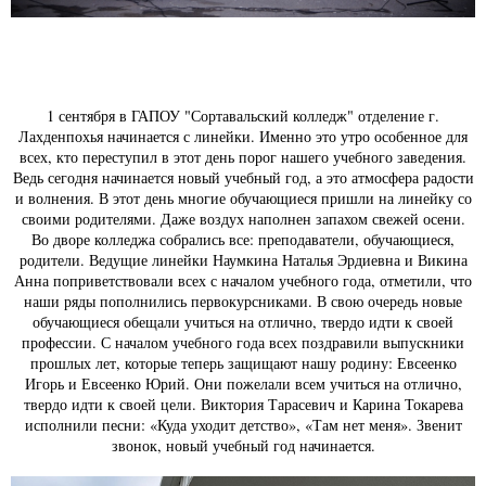
1 сентября в ГАПОУ "Сортавальский колледж" отделение г.
Лахденпохья начинается с линейки. Именно это утро особенное для
всех, кто переступил в этот день порог нашего учебного заведения.
Ведь сегодня начинается новый учебный год, а это атмосфера радости
и волнения. В этот день многие обучающиеся пришли на линейку со
своими родителями. Даже воздух наполнен запахом свежей осени.
Во дворе колледжа собрались все: преподаватели, обучающиеся,
родители. Ведущие линейки Наумкина Наталья Эрдиевна и Викина
Анна поприветствовали всех с началом учебного года, отметили, что
наши ряды пополнились первокурсниками. В свою очередь новые
обучающиеся обещали учиться на отлично, твердо идти к своей
профессии. С началом учебного года всех поздравили выпускники
прошлых лет, которые теперь защищают нашу родину: Евсеенко
Игорь и Евсеенко Юрий. Они пожелали всем учиться на отлично,
твердо идти к своей цели. Виктория Тарасевич и Карина Токарева
исполнили песни: «Куда уходит детство», «Там нет меня». Звенит
звонок, новый учебный год начинается.