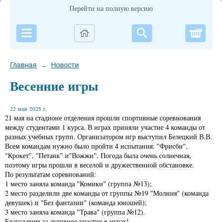
Перейти на полную версию
Корзи
Главная
Новости
→
Весенние игры
22 мая 2025 г.
21 мая на стадионе отделения прошли спортивные соревнования
между студентами 1 курса. В играх приняли участие 4 команды от
разных учебных групп. Организатором игр выступил Белецкий В.В.
Всем командам нужно было пройти 4 испытания: "Фрисби",
"Крокет", "Петанк" и"Вожжи". Погода была очень солнечная,
поэтому игры прошли в веселой и дружественной обстановке.
По результатам соревнований:
1 место заняла команда "Комики" (группа №13);
2 место разделили две команды от группы №19 "Молния" (команда
девушек) и "Без фантазии" (команда юношей);
3 место заняла команда "Трава" (группа №12).
Благодарим за активное участие в играх!