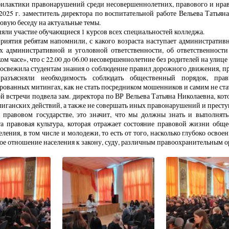
илактики правонарушений среди несовершеннолетних, правового и нрав
2025 г. заместитель директора по воспитательной работе Вельева Татья
овую беседу на актуальные темы.
няли участие обучающиеся 1 курсов всех специальностей колледжа.
риятия ребятам напомнили, с какого возраста наступает административ
ах административной и уголовной ответственности, об ответственности
ом часе», что с 22.00 до 06.00 несовершеннолетние без родителей на улице
 освежила студентам знания о соблюдение правил дорожного движения, п
 разъясняли необходимость соблюдать общественный порядок, пра
ованных митингах, как не стать посредником мошенников и самим не ста
й встречи подвела зам. директора по ВР Вельева Татьяна Николаевна, кот
лиганских действий, а также не совершать иных правонарушений и прест
правовом государстве, это значит, что мы должны знать и выполнят
а правовая культура, которая отражает состояние правовой жизни общес
еления, в том числе и молодежи, то есть от того, насколько глубоко освое
е отношение населения к закону, суду, различным правоохранительным о