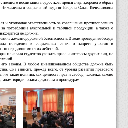
ственного воспитания подростков, пропаганды здорового образа
на Николаевна и социальный педагог Егорова Ольга Вячеславовна
ная и уголовная ответственность за совершение противоправных
 за потребление алкогольной и табачной продукции, а также о
 находиться не должны.
равила железнодорожной безопасности. В ходе проведения беседы
вила поведения в социальных сетях, о запрете участия в
ть пострадавшими от их действий.
орая призвала студентов уважать права и интересы других лиц, не
уплений.
ь его законы. В любом цивилизованном обществе должна быть
тва. Она зависит, прежде всего, от уровня развития правового
ны им такие понятия, как ценность прав и свобод человека, каково
рганам, юридическим средствам и процедурам.