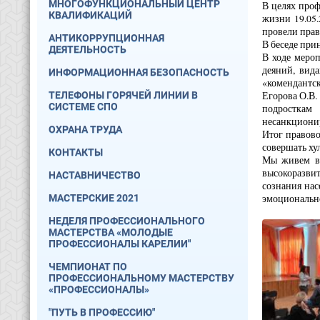
МНОГОФУНКЦИОНАЛЬНЫЙ ЦЕНТР
В целях проф
КВАЛИФИКАЦИЙ
жизни 19.05.
провели прав
АНТИКОРРУПЦИОННАЯ
В беседе при
ДЕЯТЕЛЬНОСТЬ
В ходе мероп
деяний, вид
ИНФОРМАЦИОННАЯ БЕЗОПАСНОСТЬ
«комендантск
Егорова О.В.
ТЕЛЕФОНЫ ГОРЯЧЕЙ ЛИНИИ В
СИСТЕМЕ СПО
подросткам
несанкционир
ОХРАНА ТРУДА
Итог правово
совершать ху
КОНТАКТЫ
Мы живем в 
высокоразвит
НАСТАВНИЧЕСТВО
сознания нас
эмоционально
МАСТЕРСКИЕ 2021
НЕДЕЛЯ ПРОФЕССИОНАЛЬНОГО
МАСТЕРСТВА «МОЛОДЫЕ
ПРОФЕССИОНАЛЫ КАРЕЛИИ"
ЧЕМПИОНАТ ПО
ПРОФЕССИОНАЛЬНОМУ МАСТЕРСТВУ
«ПРОФЕССИОНАЛЫ»
"ПУТЬ В ПРОФЕССИЮ"