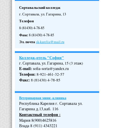
Сортавальский колледж
г. Сортавала, ул. Гагарина, 13
Телефон
8 (81430) 4-78-85
Факс
8 (81430) 4-78-85
Эл. почта
sk-karelia@mail.ru
Колледж-отель "София"
г. Сортавала, ул. Гагарина, 15 (3 этаж)
E-mail:
sofia-sorta@yandex.ru
Телефон
:
8-921-461-32-57
Факс
:
8 (81430) 4-78-85
Ветеринарная мини -клиника
Республика Карелия г. Сортавала ул.
Гагарина д.13,каб. 116
Контактный телефон :
Мария 8(900)4625816
Влада 8 (911) 4343221