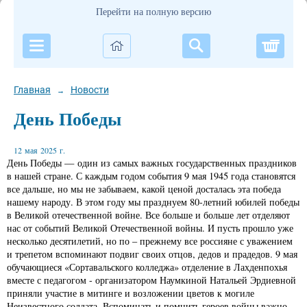
Перейти на полную версию
Корзи
Главная
Новости
→
День Победы
12 мая 2025 г.
День Победы —
один из самых важных государственных праздников
в нашей стране
. С каждым годом события 9 мая 1945 года становятся
все дальше, но мы не забываем, какой ценой досталась эта победа
нашему народу. В этом году мы празднуем 80-летний юбилей победы
в Великой отечественной войне. Все больше и больше лет отделяют
нас от событий Великой Отечественной войны. И пусть прошло уже
несколько десятилетий, но по – прежнему все россияне с уважением
и трепетом вспоминают подвиг своих отцов, дедов и прадедов. 9 мая
обучающиеся «Сортавальского колледжа» отделение в Лахденпохья
вместе с педагогом - организатором Наумкиной Натальей Эрдиевной
приняли участие в митинге и возложении цветов к могиле
Неизвестного солдата. Вспоминать и помнить героев войны важно