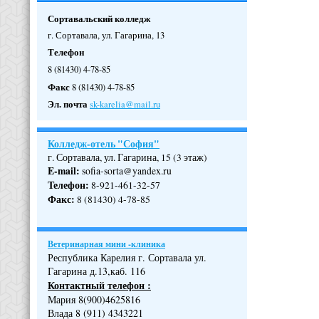
Сортавальский колледж
г. Сортавала, ул. Гагарина, 13
Телефон
8 (81430) 4-78-85
Факс
8 (81430) 4-78-85
Эл. почта
sk-karelia@mail.ru
Колледж-отель "София"
г. Сортавала, ул. Гагарина, 15 (3 этаж)
E-mail:
sofia-sorta@yandex.ru
Телефон
:
8-921-461-32-57
Факс
:
8 (81430) 4-78-85
Ветеринарная мини -клиника
Республика Карелия г. Сортавала ул.
Гагарина д.13,каб. 116
Контактный телефон :
Мария 8(900)4625816
Влада 8 (911) 4343221