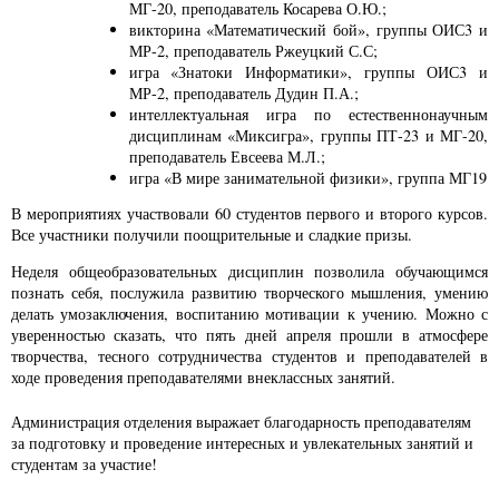
МГ-20, преподаватель Косарева О.Ю.;
викторина «Математический бой», группы ОИС3 и
МР-2, преподаватель Ржеуцкий С.С;
игра «Знатоки Информатики», группы ОИС3 и
МР-2, преподаватель Дудин П.А.;
интеллектуальная игра по естественнонаучным
дисциплинам «Миксигра», группы ПТ-23 и МГ-20,
преподаватель Евсеева М.Л.;
игра «В мире занимательной физики», группа МГ19
В мероприятиях участвовали 60 студентов первого и второго курсов.
Все участники получили поощрительные и сладкие призы.
Неделя общеобразовательных дисциплин позволила обучающимся
познать себя, послужила развитию творческого мышления, умению
делать умозаключения, воспитанию мотивации к учению. Можно с
уверенностью сказать, что пять дней апреля прошли в атмосфере
творчества, тесного сотрудничества студентов и преподавателей в
ходе проведения преподавателями внеклассных занятий.
Администрация отделения выражает благодарность преподавателям
за подготовку и проведение интересных и увлекательных занятий и
студентам за участие!