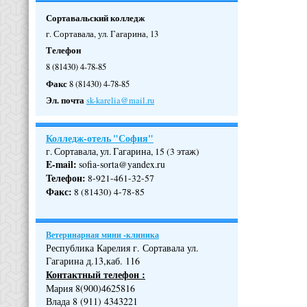
Сортавальский колледж
г. Сортавала, ул. Гагарина, 13
Телефон
8 (81430) 4-78-85
Факс
8 (81430) 4-78-85
Эл. почта
sk-karelia@mail.ru
Колледж-отель "София"
г. Сортавала, ул. Гагарина, 15 (3 этаж)
E-mail:
sofia-sorta@yandex.ru
Телефон
:
8-921-461-32-57
Факс
:
8 (81430) 4-78-85
Ветеринарная мини -клиника
Республика Карелия г. Сортавала ул.
Гагарина д.13,каб. 116
Контактный телефон :
Мария 8(900)4625816
Влада 8 (911) 4343221