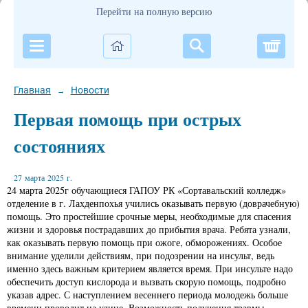
Перейти на полную версию
Корзи
Главная
Новости
→
Первая помощь при острых
состояниях
27 марта 2025 г.
24 марта 2025г обучающиеся ГАПОУ РК «Сортавальский колледж»
отделение в г. Лахденпохья учились оказывать первую (доврачебную)
помощь. Это простейшие срочные меры, необходимые для спасения
жизни и здоровья пострадавших до прибытия врача. Ребята узнали,
как оказывать первую помощь при ожоге, обморожениях. Особое
внимание уделили действиям, при подозрении на инсульт, ведь
именно здесь важным критерием является время. При инсульте надо
обеспечить доступ кислорода и вызвать скорую помощь, подробно
указав адрес. С наступлением весеннего периода молодежь больше
времени проводит на улице. Возможность получения травмы