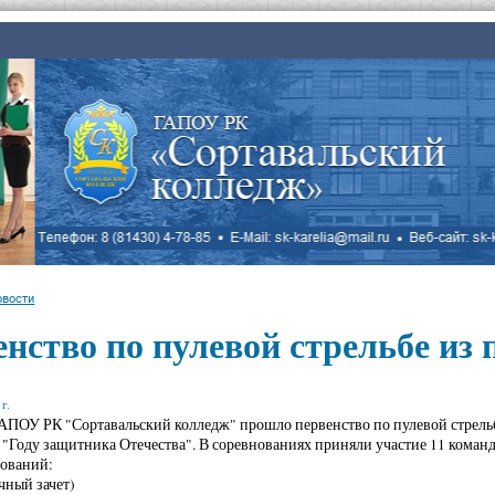
овости
нство по пулевой стрельбе из
г.
ГАПОУ РК "Сортавальский колледж" прошло первенство по пулевой стрельб
"Году защитника Отечества". В соревнованиях приняли участие 11 команд,
нований:
чный зачет)