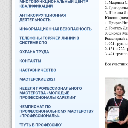
МНОГОФУНКЦИОНАЛЬНЫЙ ЦЕНТР
1. Мацонка С
КВАЛИФИКАЦИЙ
2. Григорьев
3. Шохина Лю
АНТИКОРРУПЦИОННАЯ
Юноши (личн
ДЕЯТЕЛЬНОСТЬ
1. Цвирко Ни
2. Гонтарь Д
ИНФОРМАЦИОННАЯ БЕЗОПАСНОСТЬ
3. Онохов Ма
Командный з
ТЕЛЕФОНЫ ГОРЯЧЕЙ ЛИНИИ В
СИСТЕМЕ СПО
1. 921 групп
2. 131 и 722
ОХРАНА ТРУДА
3. 421 групп
КОНТАКТЫ
Все участни
НАСТАВНИЧЕСТВО
МАСТЕРСКИЕ 2021
НЕДЕЛЯ ПРОФЕССИОНАЛЬНОГО
МАСТЕРСТВА «МОЛОДЫЕ
ПРОФЕССИОНАЛЫ КАРЕЛИИ"
ЧЕМПИОНАТ ПО
ПРОФЕССИОНАЛЬНОМУ МАСТЕРСТВУ
«ПРОФЕССИОНАЛЫ»
"ПУТЬ В ПРОФЕССИЮ"