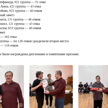
тефанида, 921 группа — 51 очко
а Анна, 421 группа — 43 очка
бовь, 921 группа — 40 очков
ый зачет)
кита, 131 группа — 46 очков
аниил, 121 группа — 43 очка
ксим, 632 группа — 40 очков
ачет
а — 162 очка
 группы — по 126 очков (разделили второе место)
а — 116 очков
ки были награждены дипломами и памятными призами.