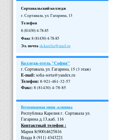
Сортавальский колледж
г. Сортавала, ул. Гагарина, 13
Телефон
8 (81430) 4-78-85
Факс
8 (81430) 4-78-85
Эл. почта
sk-karelia@mail.ru
Колледж-отель "София"
г. Сортавала, ул. Гагарина, 15 (3 этаж)
E-mail:
sofia-sorta@yandex.ru
Телефон
:
8-921-461-32-57
Факс
:
8 (81430) 4-78-85
Ветеринарная мини -клиника
Республика Карелия г. Сортавала ул.
Гагарина д.13,каб. 116
Контактный телефон :
Мария 8(900)4625816
Влада 8 (911) 4343221