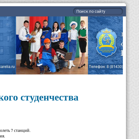
ого студенчества
олеть 7 станций.
ия.