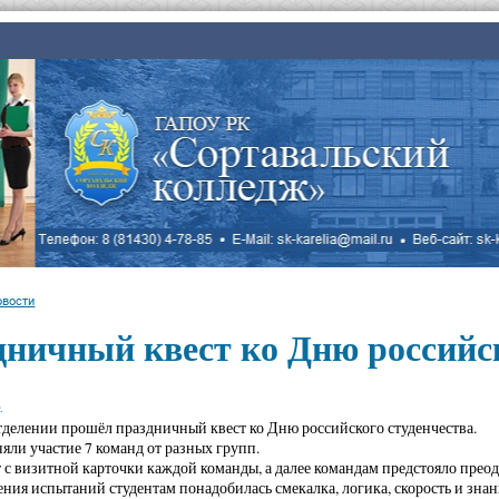
овости
ничный квест ко Дню российск
.
отделении прошёл праздничный квест ко Дню российского студенчества.
няли участие 7 команд от разных групп.
т с визитной карточки каждой команды, а далее командам предстояло преод
ния испытаний студентам понадобилась смекалка, логика, скорость и знан