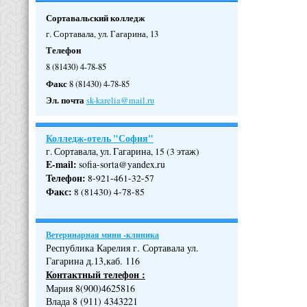
Сортавальский колледж
г. Сортавала, ул. Гагарина, 13
Телефон
8 (81430) 4-78-85
Факс
8 (81430) 4-78-85
Эл. почта
sk-karelia@mail.ru
Колледж-отель "София"
г. Сортавала, ул. Гагарина, 15 (3 этаж)
E-mail:
sofia-sorta@yandex.ru
Телефон
:
8-921-461-32-57
Факс
:
8 (81430) 4-78-85
Ветеринарная мини -клиника
Республика Карелия г. Сортавала ул.
Гагарина д.13,каб. 116
Контактный телефон :
Мария 8(900)4625816
Влада 8 (911) 4343221