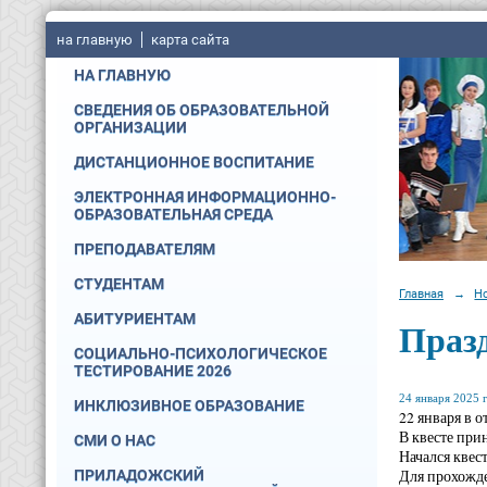
на главную
карта сайта
НА ГЛАВНУЮ
СВЕДЕНИЯ ОБ ОБРАЗОВАТЕЛЬНОЙ
ОРГАНИЗАЦИИ
ДИСТАНЦИОННОЕ ВОСПИТАНИЕ
ЭЛЕКТРОННАЯ ИНФОРМАЦИОННО-
ОБРАЗОВАТЕЛЬНАЯ СРЕДА
ПРЕПОДАВАТЕЛЯМ
СТУДЕНТАМ
Главная
→
Н
АБИТУРИЕНТАМ
Празд
СОЦИАЛЬНО-ПСИХОЛОГИЧЕСКОЕ
ТЕСТИРОВАНИЕ 2026
24 января 2025 г
ИНКЛЮЗИВНОЕ ОБРАЗОВАНИЕ
22 января в 
В квесте при
СМИ О НАС
Начался квес
Для прохожде
ПРИЛАДОЖСКИЙ