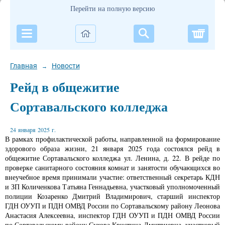
Перейти на полную версию
Корзи
Главная
Новости
→
Рейд в общежитие
Сортавальского колледжа
24 января 2025 г.
В рамках профилактической работы, направленной на формирование
здорового образа жизни, 21 января 2025 года состоялся рейд в
общежитие Сортавальского колледжа ул. Ленина, д. 22. В рейде по
проверке санитарного состояния комнат и занятости обучающихся во
внеучебное время принимали участие: ответственный секретарь КДН
и ЗП Количенкова Татьяна Геннадьевна, участковый уполномоченный
полиции Козаренко Дмитрий Владимирович, старший инспектор
ГДН ОУУП и ПДН ОМВД России по Сортавальскому району Леонова
Анастасия Алексеевна, инспектор ГДН ОУУП и ПДН ОМВД России
по Сортавальскому району Сухова Кристина Дмитриевна, участковый