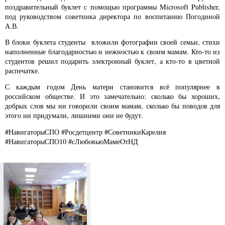
поздравительный буклет с помощью программы Microsoft Publisher,
под руководством советника директора по воспитанию Погодиной
А.В.
В блоки буклета студенты вложили фотографии своей семьи, стихи
наполненные благодарностью и нежностью к своим мамам. Кто-то из
студентов решил подарить электронный буклет, а кто-то в цветной
распечатке.
С каждым годом День матери становится всё популярнее в
российском обществе. И это замечательно: сколько бы хороших,
добрых слов мы ни говорили своим мамам, сколько бы поводов для
этого ни придумали, лишними они не будут.
#НавигаторыСПО #Росдетцентр #СоветникиКарелия
#НавигаторыСПО10 #сЛюбовьюМамеОтНД