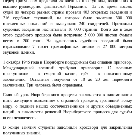
Перед Трибуналом предстали 24 военных преступника, входивших в
высшее руководство фашистской Германии. За это время восемь
судей из четырех разных страны провели 403 открытых заседания и
216 судебных слушаний, на которых было зачитано 300 000
письменных показаний и выслушано 240 свидетелей. Протоколы
судебных заседаний насчитывали 16 000 страниц. Всего же в ходе
этого судебного процесса было потрачено 5 000 000 листов бумаги
весом в 200 тонн. На аудиозапись судебных заседаний было
израсходовано 7 тысяч граммофонных дисков и 27 000 метров
звуковой пленки.
1 октября 1946 года в Нюрнберге подсудимым был оглашен приговор.
Международный военный трибунал приговорил 12 военных
преступников – к смертной казни, трёх – к пожизненному
заключению. Остальные получили от 10 до 20 лет тюремного
заключения. Три человека были оправданы.
Главный урок Нюрнбергского процесса заключается в напоминании
ныне живущим поколениям о страшной трагедии, грозившей всему
миру, о подвиге наших соотечественников и других объединенных
наций, о значимости решений Нюрнбергского процесса для судьбы
всего человечества.
В конце занятия студенты заполнили кроссворд для закрепления
полученных знаний.