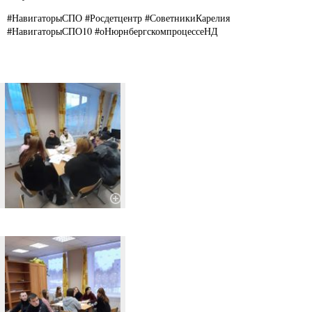
#НавигаторыСПО #Росдетцентр #СоветникиКарелия
#НавигаторыСПО10 #оНюрнбергскомпроцессеНД